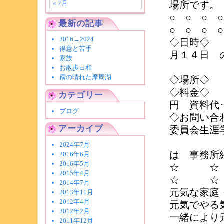
« 7月
場所です。
○ ○ ○ 
最新の記事
○ ○ ○ 
2016→2024
◇日時◇ 
得意と苦手
月１４日 
家族
19：
お散歩日和
霧の晴れた摩周湖
◇場所◇
◇料金◇ 講
カテゴリー
円 資料代･･
ブログ
◇お問い合
アーカイブ
委員会生涯
電話 
2024年7月
は 事務所
2016年6月
2016年5月
☆ 
2015年4月
☆ ☆
2014年7月
元気な家庭
2013年11月
2012年4月
元気でやる
2012年2月
一緒により元
2011年12月