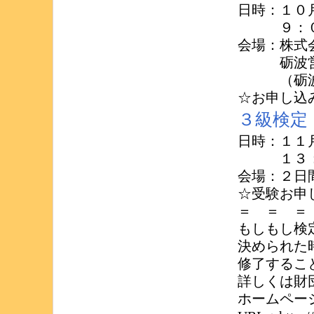
日時：１０
９：００
会場：株式
砺波営業
（砺波市鷹
☆お申し込
３級検定
日時：１１
１３：０
会場：２日
☆受験お申
＝ ＝ ＝
もしもし検
決められた
修了するこ
詳しくは財
ホームペー